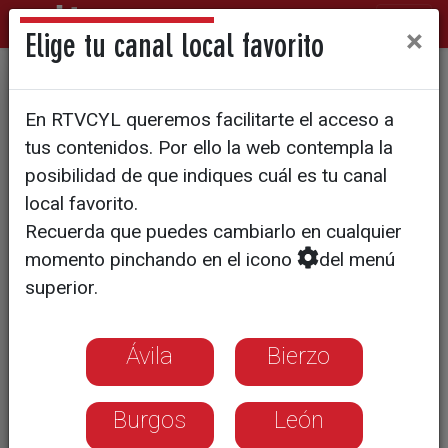
×
Elige tu canal local favorito
Dos detenidos, uno en Soria,
En RTVCYL queremos facilitarte el acceso a
por difundir contenido sexual
tus contenidos. Por ello la web contempla la
posibilidad de que indiques cuál es tu canal
local favorito.
Recuerda que puedes cambiarlo en cualquier
momento pinchando en el icono
del menú
superior.
Ávila
Bierzo
Burgos
León