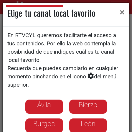
×
Elige tu canal local favorito
Nos acercamos al Club
En RTVCYL queremos facilitarte el acceso a
Benavente Natación
tus contenidos. Por ello la web contempla la
posibilidad de que indiques cuál es tu canal
local favorito.
Recuerda que puedes cambiarlo en cualquier
momento pinchando en el icono
del menú
superior.
Ávila
Bierzo
Burgos
León