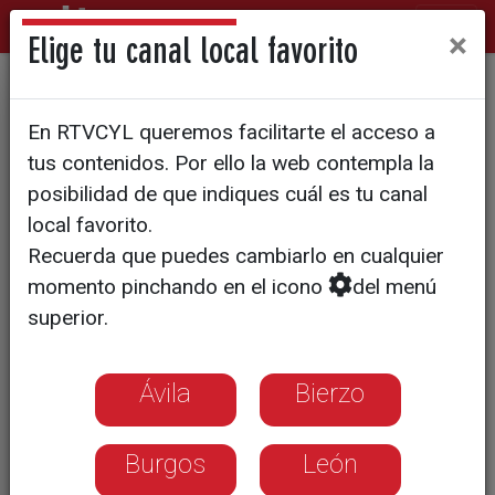
×
Elige tu canal local favorito
La lista del desempleo se
En RTVCYL queremos facilitarte el acceso a
redujo en el Bierzo y Laciana
tus contenidos. Por ello la web contempla la
en el mes de abril en 46
posibilidad de que indiques cuál es tu canal
local favorito.
personas
Recuerda que puedes cambiarlo en cualquier
momento pinchando en el icono
del menú
superior.
Ávila
Bierzo
Burgos
León