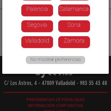
Palencia
Salamanca
03/10/2025
Segovia
Soria
Invitados segovianos en la presentación de la
nueva temporada de RTVCyL
Valladolid
Zamora
No mostrar preferencias
C/ Los Astros, 4 - 47009 Valladolid
-
983 35 43 48
PREFERENCIAS DE PRIVACIDAD
INFORMACIÓN CORPORATIVA