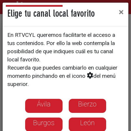
×
Elige tu canal local favorito
El repunte del sarampión no
En RTVCYL queremos facilitarte el acceso a
se ha notado en Segovia
tus contenidos. Por ello la web contempla la
posibilidad de que indiques cuál es tu canal
local favorito.
Recuerda que puedes cambiarlo en cualquier
momento pinchando en el icono
del menú
superior.
Ávila
Bierzo
Burgos
León