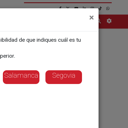
×
Contacto
bilidad de que indiques cuál es tu
xena
perior.
Salamanca
Segovia