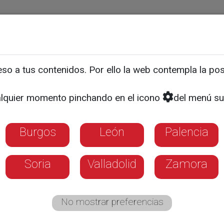
ias
Programas
Guía TV
La 8
El Tiempo
Corporativo
o a tus contenidos. Por ello la web contempla la posi
ange para María Ubarret
lquier momento pinchando en el icono
del menú su
Burgos
León
Palencia
Soria
Valladolid
Zamora
No mostrar preferencias