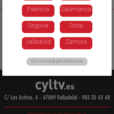
Palencia
Salamanca
18/05/2026
Segovia
Soria
El Ayuntamiento de Carracedelo organizó un acto
de recepción para dar la bienvenida oficialmente
a la comunidad de vecinos cubanos, una veintena,
Valladolid
Zamora
que residen en la localidad de Villadepalos
No mostrar preferencias
C/ Los Astros, 4 - 47009 Valladolid
-
983 35 43 48