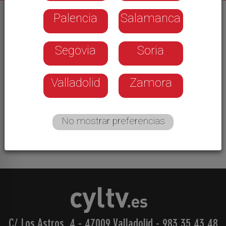
Palencia
Salamanca
30/10/2025
Hoy los expertos en ciberseguridad se han dado
Segovia
Soria
cita en Palencia. APETIC, la Asociación palentina
de empresarios de las tecnologías de la
información y la comunicación han celebrado el
Valladolid
Zamora
octavo Ciberday. Este año bajo el lema 'Todo
conectado, todo en riesgo' han puesto sobre la
mesa las herramientas para prevenir los ataques
No mostrar preferencias
informáticos.
C/ Los Astros, 4 - 47009 Valladolid
-
983 35 43 48