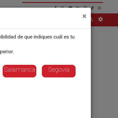
×
Contacto
bilidad de que indiques cuál es tu
al de
perior.
Salamanca
Segovia