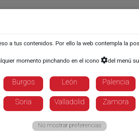
ias
Programas
Guía TV
La 8
El Tiempo
Corporativo
o a tus contenidos. Por ello la web contempla la posi
 revive el espíritu origin
lquier momento pinchando en el icono
del menú su
in
Burgos
León
Palencia
Soria
Valladolid
Zamora
No mostrar preferencias