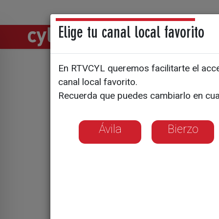
Elige tu canal local favorito
Directos
Notic
En RTVCYL queremos facilitarte el acces
Tomás Hijo
canal local favorito.
Recuerda que puedes cambiarlo en cua
Frankeste
Ávila
Bierzo