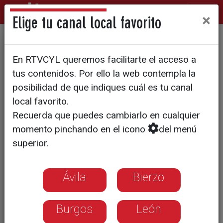
×
Elige tu canal local favorito
Piden a la Junta que aplique
En RTVCYL queremos facilitarte el acceso a
la Ley de Vivienda
tus contenidos. Por ello la web contempla la
posibilidad de que indiques cuál es tu canal
local favorito.
Recuerda que puedes cambiarlo en cualquier
momento pinchando en el icono
del menú
superior.
Ávila
Bierzo
Burgos
León