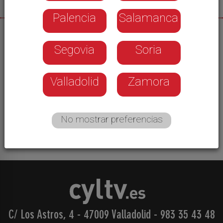
Palencia
Salamanca
02/07/2026
Segovia
Soria
Reunión de alcaldes y concejales socialistas con
la secretaria de vivienda del PSOE de Castilla y
León para hablar del plan estatal del gobierno de
Valladolid
Zamora
España. Piden a la Junta que aplique la Ley de la
Vivienda y actúe en la que es su competencia
exclusiva desde hace 4 décadas.
No mostrar preferencias
C/ Los Astros, 4 - 47009 Valladolid
-
983 35 43 48