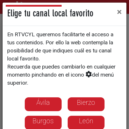
×
Elige tu canal local favorito
Rescatan en Covaleda a una
En RTVCYL queremos facilitarte el acceso a
mujer herida en la Laguna
tus contenidos. Por ello la web contempla la
Helada
posibilidad de que indiques cuál es tu canal
local favorito.
Recuerda que puedes cambiarlo en cualquier
momento pinchando en el icono
del menú
superior.
Ávila
Bierzo
Burgos
León