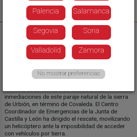
Palencia
Salamanca
Segovia
Soria
08/08/2025
Ayer por la tarde se activaba la búsqueda de un
Valladolid
Zamora
hombre que había desaparecido en el embalse
pero que finalmente apareció vivo, algo
desorientado. Sí tuvo que ser rescatada en
No mostrar preferencias
Covaleda una mujer de 69 años herida en la
Laguna Helada. En concreto, por una posible
fractura de un tobillo tras caerse en las
inmediaciones de este paraje natural de la sierra
de Urbión, en término de Covaleda. El Centro
Coordinador de Emergencias de la Junta de
Castilla y León ha dirigido el rescate, movilizando
un helicóptero ante la imposibilidad de acceder
con vehículos por tierra.