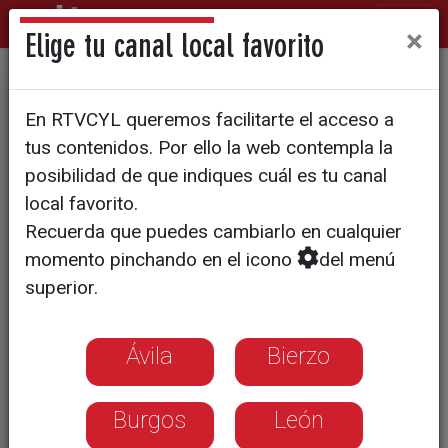
×
Elige tu canal local favorito
El sorteo de Navidad deja
En RTVCYL queremos facilitarte el acceso a
más de 400 000 euros en
tus contenidos. Por ello la web contempla la
Salamanca
posibilidad de que indiques cuál es tu canal
local favorito.
Recuerda que puedes cambiarlo en cualquier
momento pinchando en el icono
del menú
superior.
Ávila
Bierzo
Burgos
León