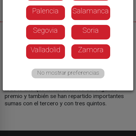
Palencia
Salamanca
Segovia
Soria
22/12/2025
Este año tampoco, el Gordo se quedó en Castilla
Valladolid
Zamora
y León, casi todo en la provincia de León, pero no
quiso acordarse de Salamanca. Aunque sí ha
habido celebraciones en la mañana de la ilusión
No mostrar preferencias
por excelencia. Las trabajadoras de una tienda de
moda de la plaza del Liceo han festejado por
todo lo alto que tenían décimos del segundo
premio y también se han repartido importantes
sumas con el tercero y con tres quintos.