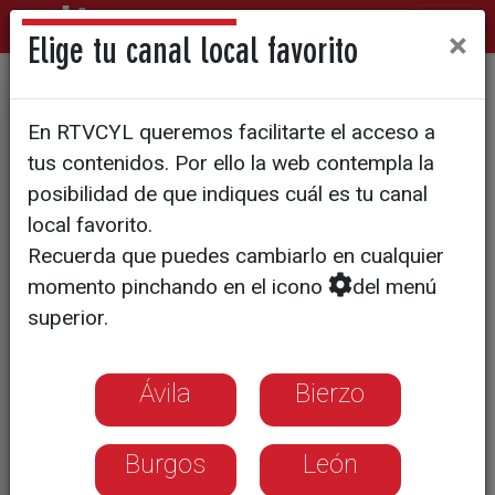
×
Elige tu canal local favorito
Tudela ensalza su espárrago
En RTVCYL queremos facilitarte el acceso a
tras más de 40 años de Feria
tus contenidos. Por ello la web contempla la
posibilidad de que indiques cuál es tu canal
local favorito.
Recuerda que puedes cambiarlo en cualquier
momento pinchando en el icono
del menú
superior.
Ávila
Bierzo
Burgos
León