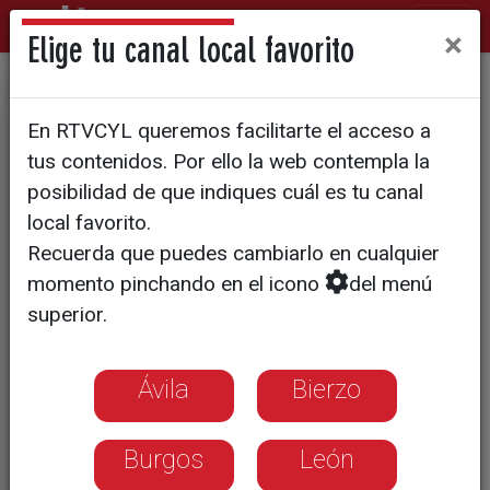
×
Elige tu canal local favorito
Entidades y administraciones
En RTVCYL queremos facilitarte el acceso a
leonesas se vuelcan con la
tus contenidos. Por ello la web contempla la
candidatura para acoger la
posibilidad de que indiques cuál es tu canal
local favorito.
Agencia de Salud Pública
Recuerda que puedes cambiarlo en cualquier
momento pinchando en el icono
del menú
superior.
Ávila
Bierzo
Burgos
León