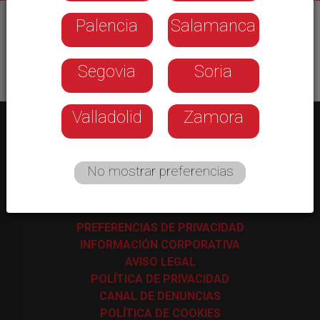
Palencia
Salamanca
11/09/2025
Segovia
Soria
Valladolid
Zamora
No mostrar preferencias
C/ Los Astros, 4 - 47009 Valladolid
-
983 35 43 48
PREFERENCIAS DE PRIVACIDAD
INFORMACIÓN CORPORATIVA
AVISO LEGAL
POLÍTICA DE PRIVACIDAD
CANAL DE DENUNCIAS
POLÍTICA DE COOKIES