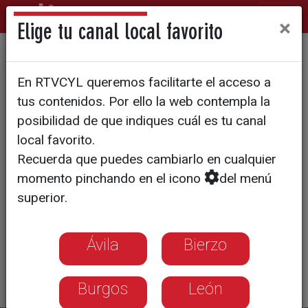
×
Elige tu canal local favorito
El tiempo en Ávila 11/9/2025
En RTVCYL queremos facilitarte el acceso a
tus contenidos. Por ello la web contempla la
posibilidad de que indiques cuál es tu canal
local favorito.
Recuerda que puedes cambiarlo en cualquier
momento pinchando en el icono
del menú
superior.
Ávila
Bierzo
Burgos
León