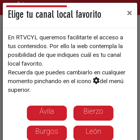
×
Elige tu canal local favorito
Podemos: "Segovia necesita
En RTVCYL queremos facilitarte el acceso a
el triple de viviendas
tus contenidos. Por ello la web contempla la
protegidas de las
posibilidad de que indiques cuál es tu canal
local favorito.
planificadas"
Recuerda que puedes cambiarlo en cualquier
momento pinchando en el icono
del menú
superior.
Ávila
Bierzo
Burgos
León