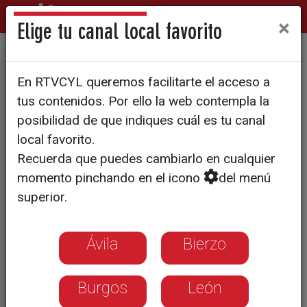
×
Elige tu canal local favorito
Se intervendrá en el anexo 2
En RTVCYL queremos facilitarte el acceso a
del estadio Adolfo Suárez
tus contenidos. Por ello la web contempla la
posibilidad de que indiques cuál es tu canal
local favorito.
Recuerda que puedes cambiarlo en cualquier
momento pinchando en el icono
del menú
superior.
Ávila
Bierzo
Burgos
León