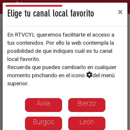
×
Elige tu canal local favorito
Presentada la novena edición
En RTVCYL queremos facilitarte el acceso a
de la Escuela de Paisaje José
tus contenidos. Por ello la web contempla la
Carralero
posibilidad de que indiques cuál es tu canal
local favorito.
Recuerda que puedes cambiarlo en cualquier
momento pinchando en el icono
del menú
superior.
Ávila
Bierzo
Burgos
León