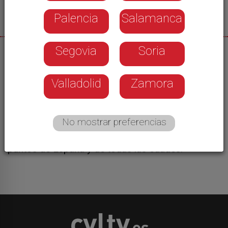
Palencia
Salamanca
Segovia
Soria
30/06/2026
Presentada la novena edición de la Escuela de
Valladolid
Zamora
Paisaje José Carralero. Una iniciativa cultural que
se ha consolidado como una de las propuestas
más destacadas dedicadas a la práctica y
No mostrar preferencias
enseñanza de la pintura de paisaje en España.
Este año reune a a 22 alumnos de diferentes
puntos de España y de todas las edades.