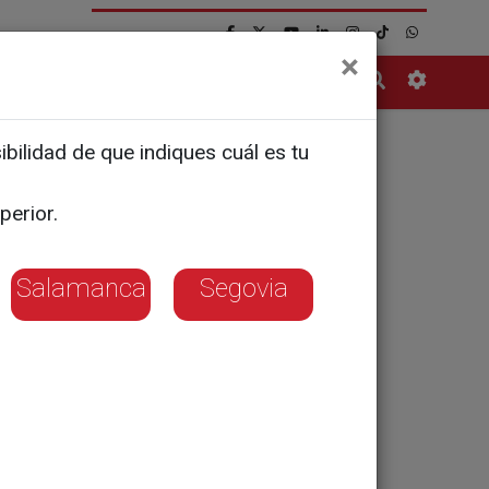
×
Contacto
bilidad de que indiques cuál es tu
de Góngora
perior.
Salamanca
Segovia