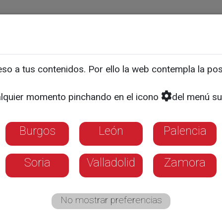
ias
Programas
Guía TV
La 8
El Tiempo
Corporativo
o a tus contenidos. Por ello la web contempla la posi
 manuscrito más antiguo 
lquier momento pinchando en el icono
del menú su
hivo de Simancas
Burgos
León
Palencia
Soria
Valladolid
Zamora
No mostrar preferencias