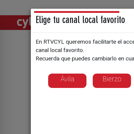
Elige tu canal local favorito
Directos
Notic
En RTVCYL queremos facilitarte el acces
Hallan el
canal local favorito.
Recuerda que puedes cambiarlo en cua
en el Arc
Ávila
Bierzo