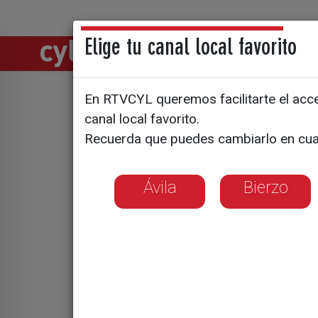
Elige tu canal local favorito
Directos
Notic
En RTVCYL queremos facilitarte el acces
El directo
canal local favorito.
Recuerda que puedes cambiarlo en cua
Empresari
Ávila
Bierzo