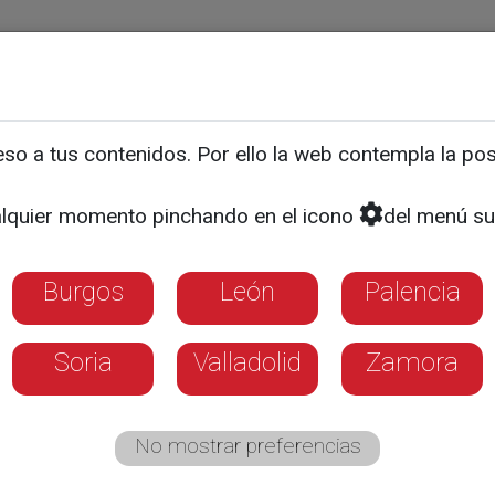
ias
Programas
Guía TV
La 8
El Tiempo
Corporativo
o a tus contenidos. Por ello la web contempla la posi
r general de Verescence, 
lquier momento pinchando en el icono
del menú su
o del Año 2026
Burgos
León
Palencia
Soria
Valladolid
Zamora
No mostrar preferencias