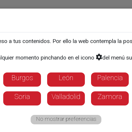
ias
Programas
Guía TV
La 8
El Tiempo
Corporativo
o a tus contenidos. Por ello la web contempla la posi
 continua sin agua potab
lquier momento pinchando en el icono
del menú su
Burgos
León
Palencia
Soria
Valladolid
Zamora
No mostrar preferencias