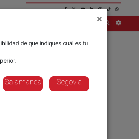
×
Contacto
bilidad de que indiques cuál es tu
le
perior.
Salamanca
Segovia