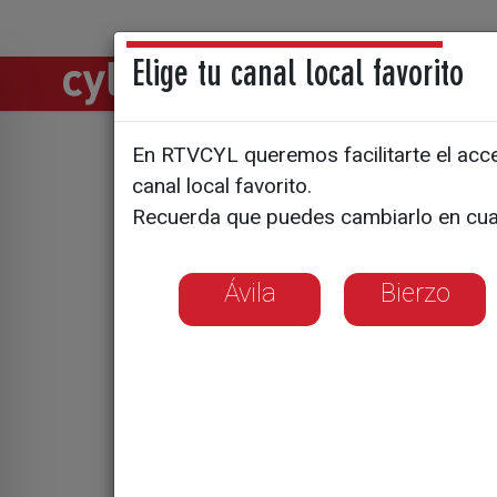
Elige tu canal local favorito
Directos
Notic
En RTVCYL queremos facilitarte el acces
La Cañada
canal local favorito.
Recuerda que puedes cambiarlo en cua
Ávila
Bierzo