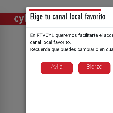
Elige tu canal local favorito
Directos
Notic
En RTVCYL queremos facilitarte el acces
Bicicletas
canal local favorito.
Recuerda que puedes cambiarlo en cua
moverse p
Ávila
Bierzo