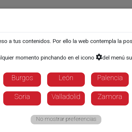
ias
Programas
Guía TV
La 8
El Tiempo
Corporativo
o a tus contenidos. Por ello la web contempla la posi
 holandesas recicladas p
lquier momento pinchando en el icono
del menú su
or Burgos
Burgos
León
Palencia
Soria
Valladolid
Zamora
No mostrar preferencias