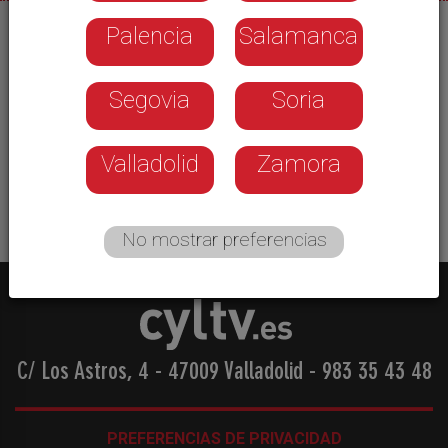
Palencia
Salamanca
25/05/2026
La asociación Comercio y Servicios de Fabero
Segovia
Soria
organizó una jornada festiva y solidaria este
pasado fin de semana. Se realizó una
degustación con parte de la recaudación para la
Valladolid
Zamora
asociación Atenea Autismo.
No mostrar preferencias
C/ Los Astros, 4 - 47009 Valladolid
-
983 35 43 48
PREFERENCIAS DE PRIVACIDAD