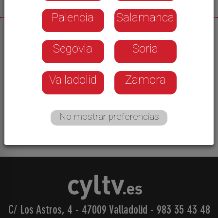
Palencia
Salamanca
25/05/2026
Segovia
Soria
La asociación de comerciantes El Centro Mola
organizó este pasado fin de semana un nuevo
“sábado mágico”. Actividades de todo tipo en
Valladolid
Zamora
varias calles del centro, sorteos y vales
descuento para revitalizar el comercio de
proximidad.
No mostrar preferencias
C/ Los Astros, 4 - 47009 Valladolid
-
983 35 43 48