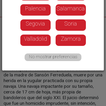
Palencia
Salamanca
Segovia
Soria
28/11/2022
#GabineteDeInvestigación (27/11/2022)
Valladolid
Zamora
Septiembre de 2018. Fiestas en la localidad
vallisoletana de La Nava del Rey. Un joven sale
con el novio de su madre a disfrutar de las
No mostrar preferencias
fiestas. De vuelta a casa, de madrugada y sin
testigos, algo sucede. Se cuenta que una pelea,
un forcejeo, la realidad es que José Cortés, novio
de la madre de Sansón Ferreduela, muere por una
herida en la yugular practicada con su propia
navaja. Una navaja impactante por su tamaño,
cerca de 17 cm de hoja, más propia de
bandoleros que del siglo XXI. El juicio determinó
que fue un homicidio imprudente, sin intención,