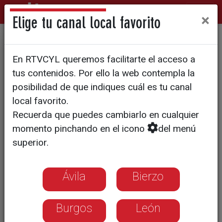
×
Elige tu canal local favorito
Gabinete de investigación
En RTVCYL queremos facilitarte el acceso a
T2/E10: El crimen de la
tus contenidos. Por ello la web contempla la
navaja
posibilidad de que indiques cuál es tu canal
local favorito.
Recuerda que puedes cambiarlo en cualquier
momento pinchando en el icono
del menú
superior.
Ávila
Bierzo
Burgos
León