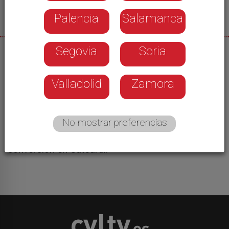
Palencia
Salamanca
Segovia
Soria
10/06/2026
Con motivo del Día Internacional de los Archivos,
Valladolid
Zamora
el de la Catedral ha instalado una exposición
efímera en la que ha mostrado algunos de los
documentos históricos más relevantes de su
No mostrar preferencias
colección. Un recorrido por la historia de la
Colegiata de Santa María y de su posterior
conversión en Catedral.