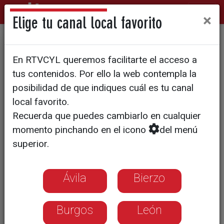
×
Elige tu canal local favorito
El Archivo Diocesano de
En RTVCYL queremos facilitarte el acceso a
Valladolid nos muestra sus
tus contenidos. Por ello la web contempla la
tesoros
posibilidad de que indiques cuál es tu canal
local favorito.
Recuerda que puedes cambiarlo en cualquier
momento pinchando en el icono
del menú
superior.
Ávila
Bierzo
Burgos
León