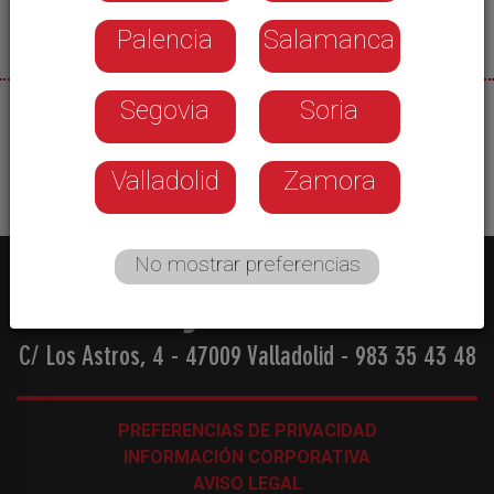
Palencia
Salamanca
Segovia
Soria
28/10/2025
Valladolid
Zamora
No mostrar preferencias
C/ Los Astros, 4 - 47009 Valladolid
-
983 35 43 48
PREFERENCIAS DE PRIVACIDAD
INFORMACIÓN CORPORATIVA
AVISO LEGAL