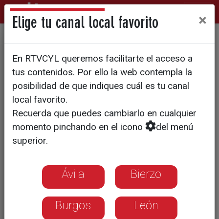
×
Elige tu canal local favorito
El 'exilio' del Mirandés a
En RTVCYL queremos facilitarte el acceso a
Mendizorroza se nota en los
tus contenidos. Por ello la web contempla la
bares
posibilidad de que indiques cuál es tu canal
local favorito.
Recuerda que puedes cambiarlo en cualquier
momento pinchando en el icono
del menú
superior.
Ávila
Bierzo
Burgos
León