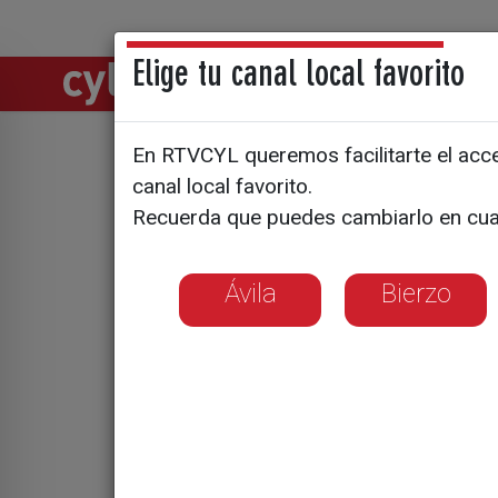
Elige tu canal local favorito
Directos
Notic
En RTVCYL queremos facilitarte el acces
El PSOE s
canal local favorito.
Recuerda que puedes cambiarlo en cua
de mejora
Ávila
Bierzo