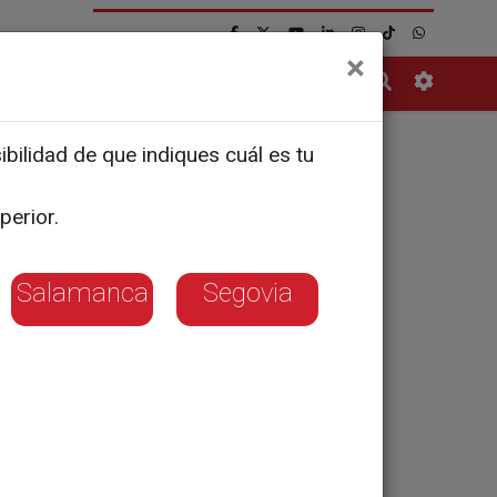
×
Contacto
bilidad de que indiques cuál es tu
en defensa
perior.
nca
Salamanca
Segovia