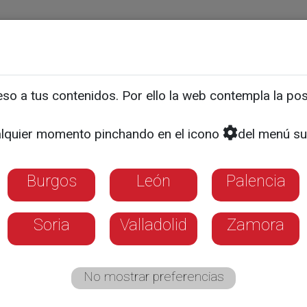
ias
Programas
Guía TV
La 8
El Tiempo
Corporativo
o a tus contenidos. Por ello la web contempla la posi
e abstiene en la moción 
lquier momento pinchando en el icono
del menú su
s ferroviarias en Salama
Burgos
León
Palencia
Soria
Valladolid
Zamora
No mostrar preferencias