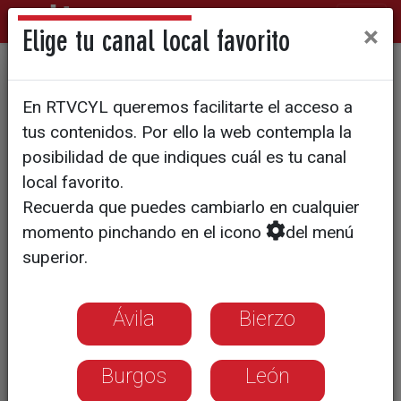
×
Elige tu canal local favorito
UGT denuncia diez despidos
En RTVCYL queremos facilitarte el acceso a
ilegales en la Santísima
tus contenidos. Por ello la web contempla la
Trinidad
posibilidad de que indiques cuál es tu canal
local favorito.
Recuerda que puedes cambiarlo en cualquier
momento pinchando en el icono
del menú
superior.
Ávila
Bierzo
Burgos
León