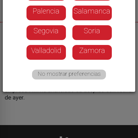
Palencia
Salamanca
Segovia
Soria
01/06/2026
Protesta por diez despidos en el Hospital de la
Valladolid
Zamora
Santísima Trinidad. Los trabajadores son
personal de laboratorio que venía realizando su
trabajo desde hace años con la anterior contrata.
No mostrar preferencias
Tras el cambio de empresa y aunque contaban
con una cláusula de subrogación obligatoria, la
empresa HM ha anunciado su despido con fecha
de ayer.