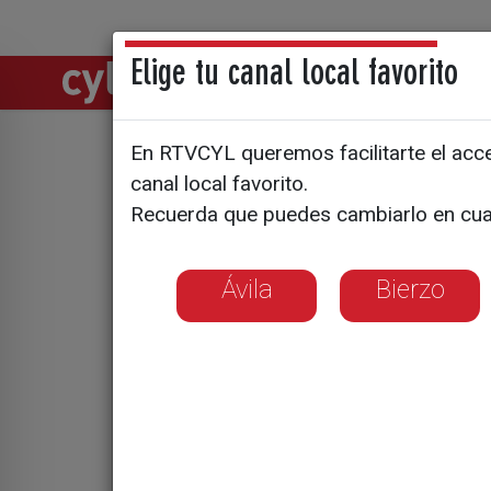
Elige tu canal local favorito
Directos
Notic
En RTVCYL queremos facilitarte el acces
El grado d
canal local favorito.
Recuerda que puedes cambiarlo en cua
comenzará
Ávila
Bierzo