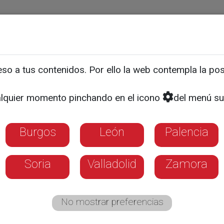
ias
Programas
Guía TV
La 8
El Tiempo
Corporativo
o a tus contenidos. Por ello la web contempla la posi
e Veterinaria de la USAL
lquier momento pinchando en el icono
del menú su
 en septiembre con 90 p
Burgos
León
Palencia
Soria
Valladolid
Zamora
No mostrar preferencias