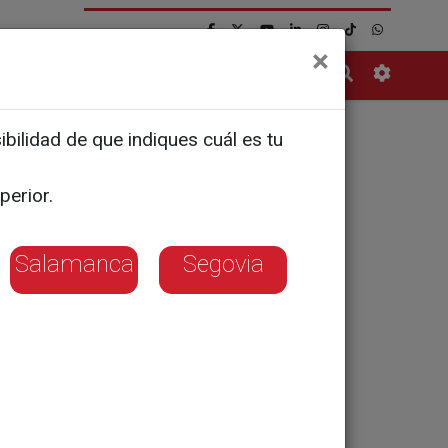
×
Contacto
bilidad de que indiques cuál es tu
perior.
lazas
Salamanca
Segovia