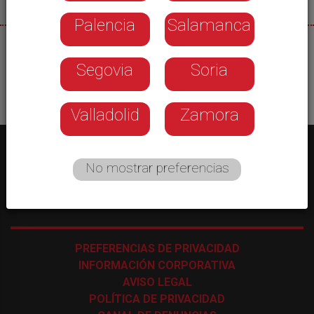
Palencia
Salamanca
28/05/2026
Segovia
Soria
Valladolid
Zamora
No mostrar preferencias
C/ Los Astros, 4 - 47009 Valladolid
-
983 35 43 48
PREFERENCIAS DE PRIVACIDAD
INFORMACIÓN CORPORATIVA
AVISO LEGAL
POLÍTICA DE PRIVACIDAD