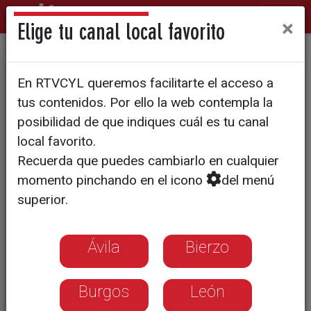
×
Elige tu canal local favorito
La Ribera, sin medios
En RTVCYL queremos facilitarte el acceso a
suficientes ante el fuego
tus contenidos. Por ello la web contempla la
posibilidad de que indiques cuál es tu canal
local favorito.
Recuerda que puedes cambiarlo en cualquier
momento pinchando en el icono
del menú
superior.
Ávila
Bierzo
Burgos
León