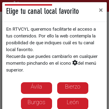
×
Elige tu canal local favorito
Siete millones de euros para
En RTVCYL queremos facilitarte el acceso a
construir un nuevo puente
tus contenidos. Por ello la web contempla la
posibilidad de que indiques cuál es tu canal
local favorito.
Recuerda que puedes cambiarlo en cualquier
momento pinchando en el icono
del menú
superior.
Ávila
Bierzo
Burgos
León