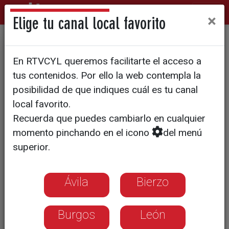
×
Elige tu canal local favorito
Faro Urbano devuelve a la
En RTVCYL queremos facilitarte el acceso a
calle la cultua de Hip Hop y el
tus contenidos. Por ello la web contempla la
grafiti
posibilidad de que indiques cuál es tu canal
local favorito.
Recuerda que puedes cambiarlo en cualquier
momento pinchando en el icono
del menú
superior.
Ávila
Bierzo
Burgos
León