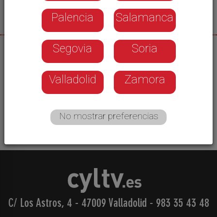
Palencia
Salamanca
Segovia
Soria
03/07/2026
El festival celebra una nueva edición hasta el 5 de
Valladolid
Zamora
julio, con exhibiciones de baile, talleres de grafiti y
parkour así como charlas para reflexionar sobre
la cultura de la calle.
No mostrar preferencias
C/ Los Astros, 4 - 47009 Valladolid
-
983 35 43 48