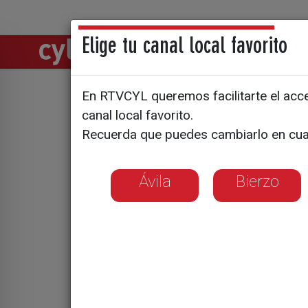
Elige tu canal local favorito
Directos
Notic
En RTVCYL queremos facilitarte el acces
Santa Mart
canal local favorito.
Recuerda que puedes cambiarlo en cua
de las me
Ávila
Bierzo