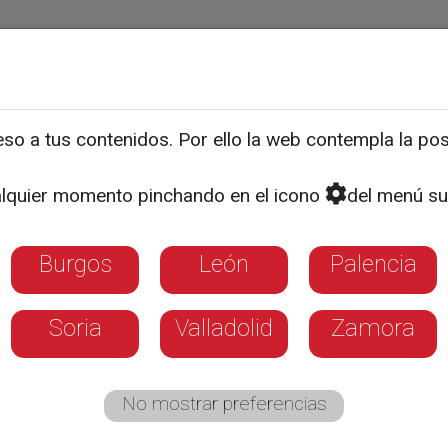
ias
Programas
Guía TV
La 8
El Tiempo
Corporativo
o a tus contenidos. Por ello la web contempla la posi
a echa el resto con la p
lquier momento pinchando en el icono
del menú su
jores orquestas en sus fi
Burgos
León
Palencia
Soria
Valladolid
Zamora
No mostrar preferencias