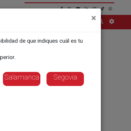
×
Contacto
bilidad de que indiques cuál es tu
resencia
perior.
estas
Salamanca
Segovia