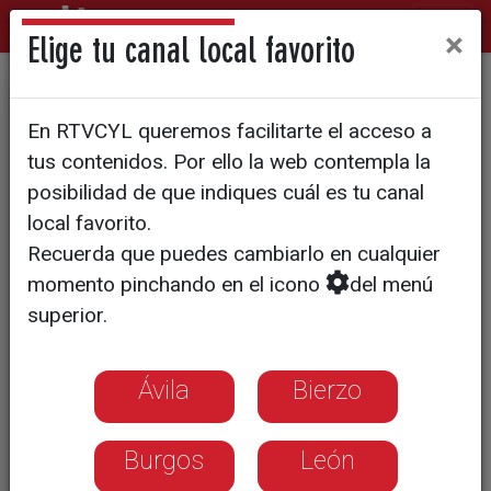
×
Elige tu canal local favorito
El Jardín de María es ya una
En RTVCYL queremos facilitarte el acceso a
realidad en la terraza del
tus contenidos. Por ello la web contempla la
Hospital
posibilidad de que indiques cuál es tu canal
local favorito.
Recuerda que puedes cambiarlo en cualquier
momento pinchando en el icono
del menú
superior.
Ávila
Bierzo
Burgos
León