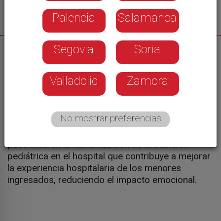
Palencia
Salamanca
Segovia
Soria
18/07/2025
El sueño de María Caamaño, la princesa futbolera
Valladolid
Zamora
guerrera, es ya una realidad. Inaugurado en el
Hospital de Salamanca la terraza “el jardín de
María”. Un espacio que cuenta con una zona de
No mostrar preferencias
juegos, un vial para el tránsito de vehículo
infantiles y un campo deportivo en miniatura. Un
paso más en la humanización de la atención
pediátrica en el hospital que contribuye a mejorar
la experiencia hospitalaria de los menores
ingresados, reduciendo el impacto emocional.