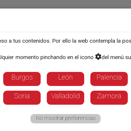
ias
Programas
Guía TV
La 8
El Tiempo
Corporativo
o a tus contenidos. Por ello la web contempla la posi
te llegada de quince niñ
lquier momento pinchando en el icono
del menú su
 en el programa Vacacion
Burgos
León
Palencia
Soria
Valladolid
Zamora
No mostrar preferencias