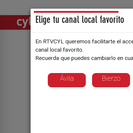
Elige tu canal local favorito
Directos
Notic
En RTVCYL queremos facilitarte el acces
Emocionan
canal local favorito.
Recuerda que puedes cambiarlo en cua
saharauis
Ávila
Bierzo