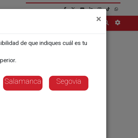
×
Contacto
bilidad de que indiques cuál es tu
os
perior.
es en paz
Salamanca
Segovia