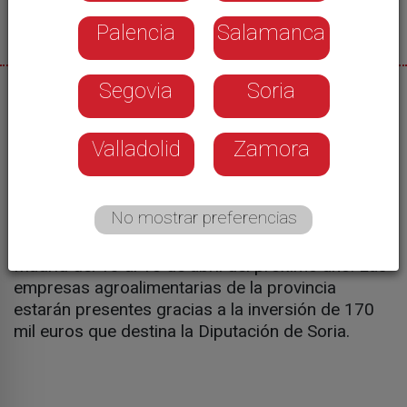
Palencia
Salamanca
Segovia
Soria
01/12/2025
La Junta de Gobierno provincial ha aprobado la
Valladolid
Zamora
participación de la Diputación de Soria en
diferentes ferias gastronómicas. En concreto, la
Wine Week 2026 que tendrá lugar en Barcelona
No mostrar preferencias
del 2 al 4 de febrero, a la que destina casi 54 mil
euros. Y Salón Gourmets en Madrid, que acogerá
Madrid del 13 al 16 de abril del próximo año. Las
empresas agroalimentarias de la provincia
estarán presentes gracias a la inversión de 170
mil euros que destina la Diputación de Soria.