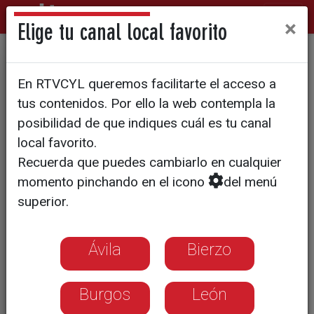
×
Elige tu canal local favorito
La provincia estará en la
En RTVCYL queremos facilitarte el acceso a
Feria Wine Week y Salón
tus contenidos. Por ello la web contempla la
Gourmets
posibilidad de que indiques cuál es tu canal
local favorito.
Recuerda que puedes cambiarlo en cualquier
momento pinchando en el icono
del menú
superior.
Ávila
Bierzo
Burgos
León