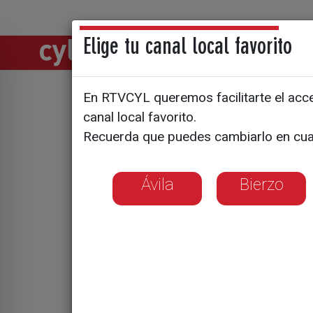
Elige tu canal local favorito
Directos
Notic
En RTVCYL queremos facilitarte el acces
Las diput
canal local favorito.
Recuerda que puedes cambiarlo en cua
local just
Ávila
Bierzo