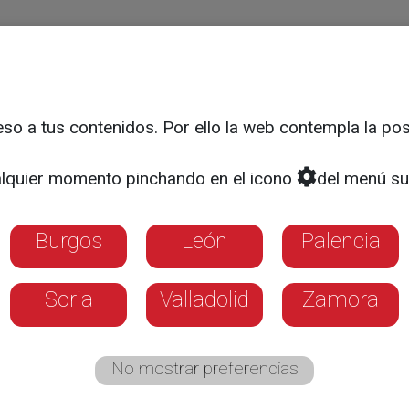
ias
Programas
Guía TV
La 8
El Tiempo
Corporativo
o a tus contenidos. Por ello la web contempla la posi
aciones reclaman una fin
lquier momento pinchando en el icono
del menú su
a
Burgos
León
Palencia
Soria
Valladolid
Zamora
No mostrar preferencias