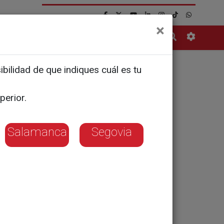
×
Contacto
bilidad de que indiques cuál es tu
anciación
perior.
Salamanca
Segovia