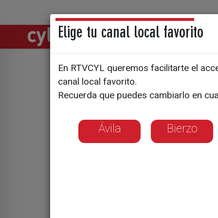
Elige tu canal local favorito
Directos
Notic
En RTVCYL queremos facilitarte el acces
27 ºC a l
canal local favorito.
Recuerda que puedes cambiarlo en cua
Norte se a
Ávila
Bierzo