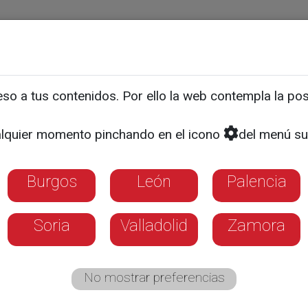
ias
Programas
Guía TV
La 8
El Tiempo
Corporativo
o a tus contenidos. Por ello la web contempla la posi
as 11 h de la mañana, el 
lquier momento pinchando en el icono
del menú su
sfixia
Burgos
León
Palencia
Soria
Valladolid
Zamora
No mostrar preferencias