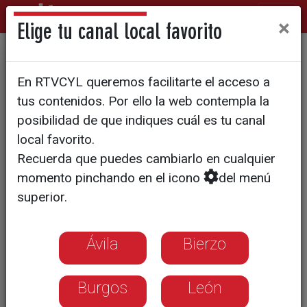
×
Elige tu canal local favorito
Román Piña y Ramiro Gairin
En RTVCYL queremos facilitarte el acceso a
se imponen en unos premios
tus contenidos. Por ello la web contempla la
Ciudad de Salamanca de
posibilidad de que indiques cuál es tu canal
local favorito.
récord
Recuerda que puedes cambiarlo en cualquier
momento pinchando en el icono
del menú
superior.
Ávila
Bierzo
Burgos
León