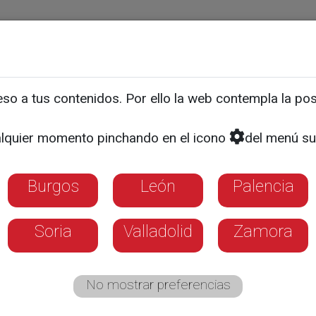
ias
Programas
Guía TV
La 8
El Tiempo
Corporativo
o a tus contenidos. Por ello la web contempla la posi
en peluquerías hasta desp
lquier momento pinchando en el icono
del menú su
Burgos
León
Palencia
Soria
Valladolid
Zamora
No mostrar preferencias