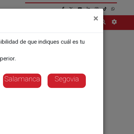
×
Contacto
bilidad de que indiques cuál es tu
ués de San
perior.
Salamanca
Segovia