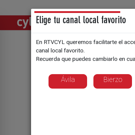
Elige tu canal local favorito
Directos
Notic
En RTVCYL queremos facilitarte el acces
Sin cita 
canal local favorito.
Recuerda que puedes cambiarlo en cua
Juan
Ávila
Bierzo