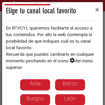
×
Elige tu canal local favorito
40.000 visitantes en la
En RTVCYL queremos facilitarte el acceso a
Exposición Sorolla
tus contenidos. Por ello la web contempla la
posibilidad de que indiques cuál es tu canal
local favorito.
Recuerda que puedes cambiarlo en cualquier
momento pinchando en el icono
del menú
superior.
Ávila
Bierzo
Burgos
León