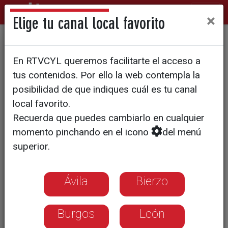
×
Elige tu canal local favorito
Los ciberdelitos han crecido
En RTVCYL queremos facilitarte el acceso a
en Castilla y León el 70%
tus contenidos. Por ello la web contempla la
posibilidad de que indiques cuál es tu canal
local favorito.
Recuerda que puedes cambiarlo en cualquier
momento pinchando en el icono
del menú
superior.
Ávila
Bierzo
Burgos
León