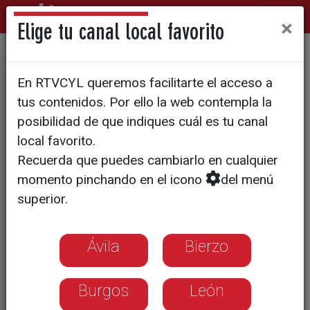
×
Elige tu canal local favorito
Santa Marta crea una nueva
En RTVCYL queremos facilitarte el acceso a
ruta natural junto al arroyo
tus contenidos. Por ello la web contempla la
Requeneses
posibilidad de que indiques cuál es tu canal
local favorito.
Recuerda que puedes cambiarlo en cualquier
momento pinchando en el icono
del menú
superior.
Ávila
Bierzo
Burgos
León