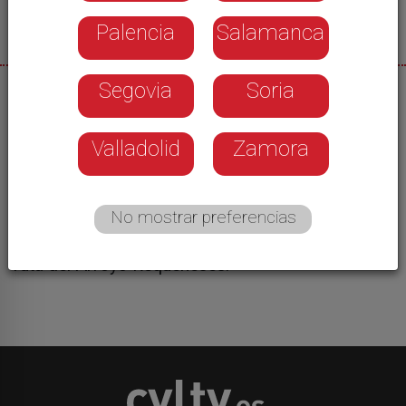
Palencia
Salamanca
Segovia
Soria
26/11/2025
Santa Marta de Tormes gana un nuevo espacio
Valladolid
Zamora
para el paseo en un entorno natural. El
Ayuntamiento de la localidad ha acondicionado
una nueva zona para caminar, pasear en bicicleta
No mostrar preferencias
o practicar running disfrutando de la naturaleza
en las proximidades de La Fontana. Se trata de la
ruta del Arroyo Requeneses.