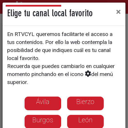
×
Elige tu canal local favorito
Urraca I reivindica su
En RTVCYL queremos facilitarte el acceso a
nombre, como reina y como
tus contenidos. Por ello la web contempla la
mecenas de las artes
posibilidad de que indiques cuál es tu canal
local favorito.
Recuerda que puedes cambiarlo en cualquier
momento pinchando en el icono
del menú
superior.
Ávila
Bierzo
Burgos
León