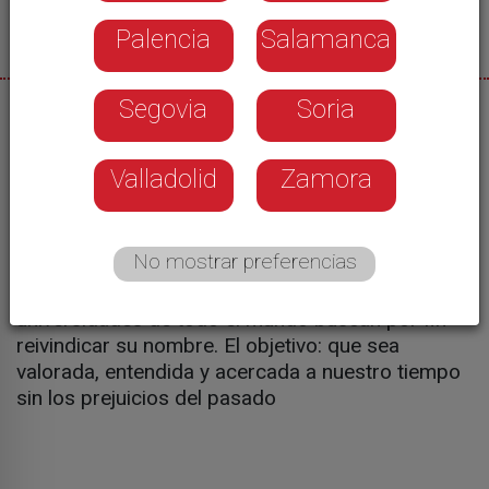
Palencia
Salamanca
Segovia
Soria
27/05/2026
Su reinado no fue solo una época de catástrofes
Valladolid
Zamora
o guerra, sino una etapa dorada para las Artes.
Hablamos de la reina Urraca I. León se convierte
desde hoy en el epicentro mundial de la
No mostrar preferencias
investigación sobre su figura. Un foro
internacional en el que expertos de veinticinco
universidades de todo el mundo buscan por fin
reivindicar su nombre. El objetivo: que sea
valorada, entendida y acercada a nuestro tiempo
sin los prejuicios del pasado