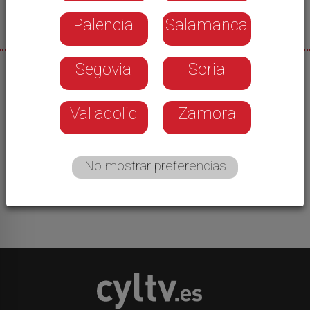
Palencia
Salamanca
Segovia
Soria
22/02/2026
Fimascota ha vuelto a llenar de animales la Feria
Valladolid
Zamora
de Valladolid en su décimo novena edición. En ella
han participado 2 000 ejemplares de 150 razas
de perros y 163 gatos de 23 razas diferentes,
No mostrar preferencias
pero también ha habido espacio para animales
exóticos, roedores, reptiles o aves.