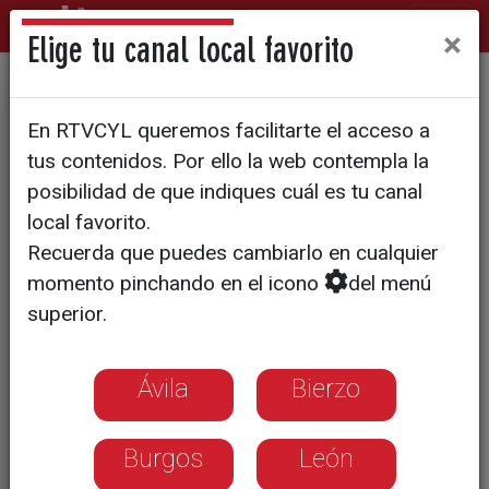
×
Elige tu canal local favorito
Las mascotas llenan la Feria
En RTVCYL queremos facilitarte el acceso a
de Valladolid en la 19ª
tus contenidos. Por ello la web contempla la
edición de Fimascota
posibilidad de que indiques cuál es tu canal
local favorito.
Recuerda que puedes cambiarlo en cualquier
momento pinchando en el icono
del menú
superior.
Ávila
Bierzo
Burgos
León