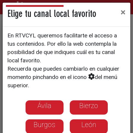
×
Elige tu canal local favorito
Entrevistas express para
En RTVCYL queremos facilitarte el acceso a
trabajar en hostelería
tus contenidos. Por ello la web contempla la
posibilidad de que indiques cuál es tu canal
local favorito.
Recuerda que puedes cambiarlo en cualquier
momento pinchando en el icono
del menú
superior.
Ávila
Bierzo
Burgos
León