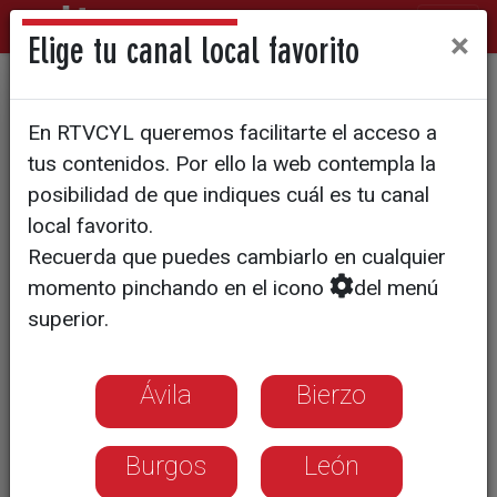
×
Elige tu canal local favorito
Toni García: 'El mercado va
En RTVCYL queremos facilitarte el acceso a
lento'
tus contenidos. Por ello la web contempla la
posibilidad de que indiques cuál es tu canal
local favorito.
Recuerda que puedes cambiarlo en cualquier
momento pinchando en el icono
del menú
superior.
Ávila
Bierzo
Burgos
León