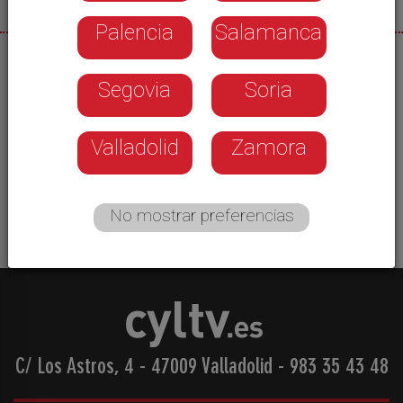
Palencia
Salamanca
07/07/2026
Segovia
Soria
El Numancia sigue en busca de fichajes para
completar su plantilla la próxima temporada. De
momento cuenta ya con siete nombres, aunque
Valladolid
Zamora
en el Club reconocen dificultades para atraer
talento en estos momentos.
No mostrar preferencias
C/ Los Astros, 4 - 47009 Valladolid
-
983 35 43 48