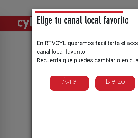
Elige tu canal local favorito
Directos
Notic
En RTVCYL queremos facilitarte el acces
Apagando 
canal local favorito.
Recuerda que puedes cambiarlo en cua
Ávila
Bierzo