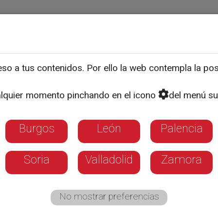
ias
Programas
Guía TV
La 8
El Tiempo
Corporativo
o a tus contenidos. Por ello la web contempla la posi
"fuegos sociales"
lquier momento pinchando en el icono
del menú su
Burgos
León
Palencia
Soria
Valladolid
Zamora
No mostrar preferencias