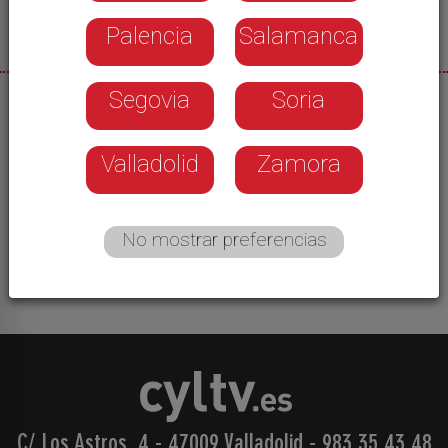
Palencia
Salamanca
Segovia
Soria
01/07/2026
Arrancan las rebajas en el comercio local de
Valladolid
Zamora
Soria. En el sector son optimistas y confían en
aumentar las ventas respecto al verano pasado,
aunque reconocen que es difícil competir con las
No mostrar preferencias
grandes plataformas de internet.
C/ Los Astros, 4 - 47009 Valladolid
-
983 35 43 48