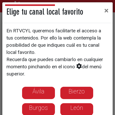
×
Elige tu canal local favorito
Optimismo en el pequeño
En RTVCYL queremos facilitarte el acceso a
comercio al inicio de las
tus contenidos. Por ello la web contempla la
rebajas
posibilidad de que indiques cuál es tu canal
local favorito.
Recuerda que puedes cambiarlo en cualquier
momento pinchando en el icono
del menú
superior.
Ávila
Bierzo
Burgos
León